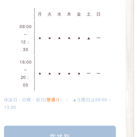
月
火
水
木
金
土
日
09:00
～
●
●
●
●
●
▲
ー
12：
30
16:00
～
●
●
●
●
●
ー
ー
20：
00
休診日：日曜・祝日(
暦通り
) / ▲土曜日は09:00～
13:00
症状別