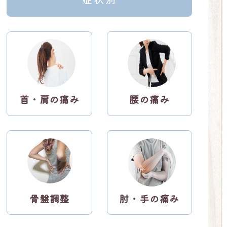
首・肩の痛み
腰の痛み
リ
リ
ン
ン
ク
ク
骨盤調整
肘・手の痛み
リ
リ