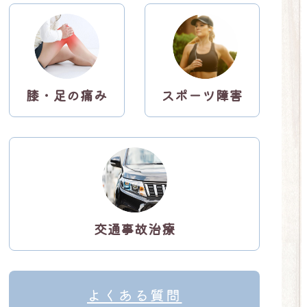
ン
ン
ク
ク
膝・足の痛み
スポーツ障害
リ
リ
ン
ン
ク
ク
交通事故治療
リ
ン
よくある質問
ク